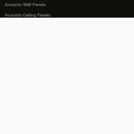
Acoustic Wall Panels
Acoustic Ceiling Panels
Acoustic Desk Dividers
Acoustic Partitions
Acoustic Cabins
Acoustic Lighting
Acoustic Furniture
Market areas
Workplace
Education environments
Sports hall and gym
Healthcare