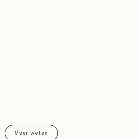
Gepatenteerde collageentechnologie:
ontwikkeld
op basis van farmaceutisch onderzoek naar
biopolymeren.
Ultradunne panelen vanaf 15 mm, met
geluidsabsorptie van klasse A.
Brandcertificering tot klasse A2-s1,d0:
geen giftige
dampen.
EPD-goedgekeurd en Ecobau Eco 1-gecertificeerd:
de hoogste Zwitserse duurzaamheidsnorm.
Meer weten