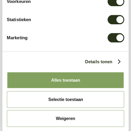
Voorkeuren
Statistieken
Marketing
Materiaal als oplossing:
Details tonen
Wellness door ontwerp:
Alles toestaan
Ontworpen om lang mee te gaan:
Selectie toestaan
Weigeren
Transparante duurzaamheid: