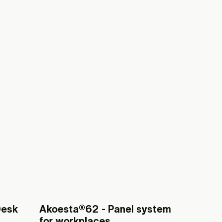
Desk
Akoesta®62 - Panel system
for workplaces