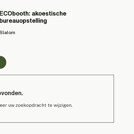
ECObooth: akoestische
bureauopstelling
Slalom
evonden.
beer uw zoekopdracht te wijzigen.