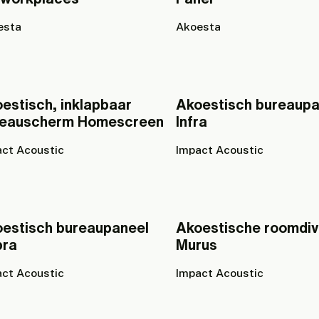
esta
Akoesta
estisch, inklapbaar
Akoestisch bureaupa
reauscherm Homescreen
Infra
ct Acoustic
Impact Acoustic
estisch bureaupaneel
Akoestische roomdiv
pra
Murus
ct Acoustic
Impact Acoustic