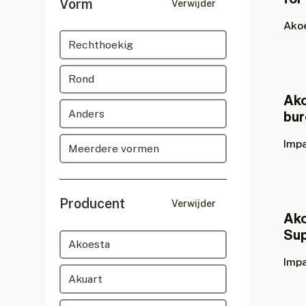
Vorm
Verwijder
Ako
Rechthoekig
Rond
Ako
Anders
bu
Impa
Meerdere vormen
Producent
Verwijder
Ako
Su
Akoesta
Impa
Akuart