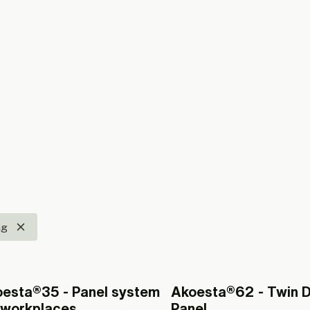
ag
esta®35 - Panel system
Akoesta®62 - Twin 
 workplaces
Panel