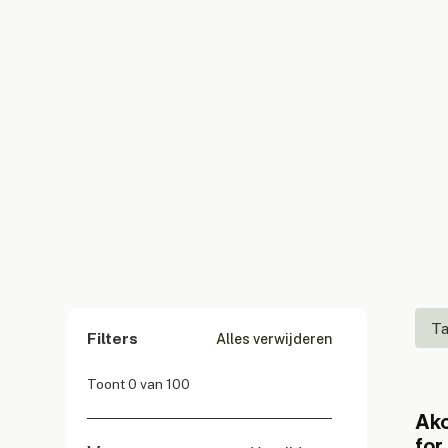
Flexibel ruimtebeheer:
Verbeterde privacy:
Ontwerpvrijheid:
T
Filters
Alles verwijderen
Toont
0
van
100
Ako
for