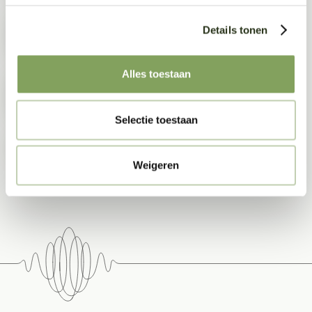
Akoesta Cradles
Details tonen
Architecturale soundscape: Van
Alles toestaan
akoestische controle tot zintuiglijk
ontwerp
Selectie toestaan
Werkplekken ontwerpen voor de
behoeften van millennials
Weigeren
Deel dit bericht: