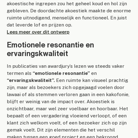
akoestische ingrepen zou het geheel koud en hol zijn
gebleven. De doordachte akoestiek maakte de enorme
ruimte uitnodigend, menselijk en functioneel. En juist
dat leverde lof en prijzen op.
Lees meer over dit ontwerp
Emotionele resonantie en
ervaringskwaliteit
In publicaties van awardjury’s lezen we steeds vaker
termen als
“emotionele resonantie”
en
“ervaringskwaliteit”.
Een ruimte kan visueel prachtig
zijn, maar als bezoekers zich opgejaagd voelen door
lawaai of als stemmen verloren gaan in een kakofonie,
blijft er weinig van de impact over. Akoestiek is
onzichtbaar, maar wel zeer voelbaar en hoorbaar. Het
bepaalt of een vergadering vloeiend verloopt, of een
klant zich welkom voelt, of een bezoeker zich op zijn
gemak voelt. Dit zijn elementen die het verschil
maken tussen een goed project en een bekroond