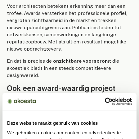
Voor architecten betekent erkenning meer dan een
trofee. Awards versterken het professionele profiel,
vergroten zichtbaarheid in de markt en trekken
nieuwe opdrachtgevers aan. Publicaties leiden tot
netwerkkansen, samenwerkingen en langdurige
reputatieopbouw. Met als ultiem resultaat mogelijke
nieuwe opdrachtgevers.
En dat is precies de
onzichtbare voorsprong
die
akoestiek biedt in een steeds competitievere
designwereld.
Ook een award-waardig project
realiseren?
Akoesta denkt vanaf het begin met jou mee om
akoestische kwaliteit naadloos te integreren in je
Deze website maakt gebruik van cookies
ontwerp. Voor ruimtes die indruk maken, zowel op de
gebruiker als op de jury.
We gebruiken cookies om content en advertenties te