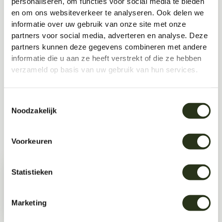
personaliseren, om functies voor social media te bieden
Neem
contact
op voor een vrijblijvend adviesgesprek
en om ons websiteverkeer te analyseren. Ook delen we
of
voorbeelden van projecten
die de kracht van
informatie over uw gebruik van onze site met onze
akoestiek zichtbaar (én hoorbaar) maken.
partners voor social media, adverteren en analyse. Deze
partners kunnen deze gegevens combineren met andere
informatie die u aan ze heeft verstrekt of die ze hebben
verzameld op basis van uw gebruik van hun services.
Ontdek jouw perfecte akoestische
oplossing
Toestemmingsselectie
Noodzakelijk
Gerelateerde artikelen
Voorkeuren
4 Beste duurzame
geluidsabsorberende materialen
Statistieken
Marketing