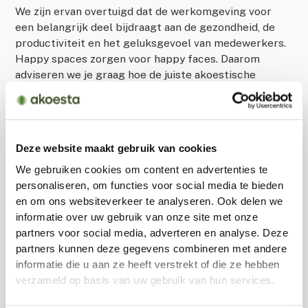
We zijn ervan overtuigd dat de werkomgeving voor
een belangrijk deel bijdraagt aan de gezondheid, de
productiviteit en het geluksgevoel van medewerkers.
Happy spaces zorgen voor happy faces. Daarom
adviseren we je graag hoe de juiste akoestische
oplossing jouw kantoor kan veranderen in een plek
waar medewerkers, zakelijke contacten en natuurlijk
jijzelf akoestisch comfortabel kunnen verblijven.
Elke situatie en ruimte is anders en vraagt om een
Deze website maakt gebruik van cookies
specifieke aanpak. De doeltreffende
aanpak van
We gebruiken cookies om content en advertenties te
Akoesta
omvat alle facetten rondom akoestiek zoals
personaliseren, om functies voor social media te bieden
akoestische metingen, akoestisch advies, 3d
en om ons websiteverkeer te analyseren. Ook delen we
visualisaties en montage. Akoesta maakt akoestische
informatie over uw gebruik van onze site met onze
oplossingen op maat en heeft een breed assortiment
partners voor social media, adverteren en analyse. Deze
van
akoestische producten
voor werkomgevingen.
partners kunnen deze gegevens combineren met andere
informatie die u aan ze heeft verstrekt of die ze hebben
Meer weten?
verzameld op basis van uw gebruik van hun services.
Wil je ook een comfortabele werkomgeving creëren