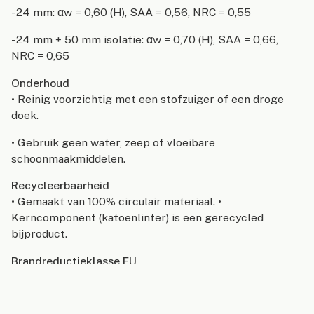
- 24 mm: αw = 0,60 (H), SAA = 0,56, NRC = 0,55
- 24 mm + 50 mm isolatie: αw = 0,70 (H), SAA = 0,66,
NRC = 0,65
Onderhoud
• Reinig voorzichtig met een stofzuiger of een droge
doek.
• Gebruik geen water, zeep of vloeibare
schoonmaakmiddelen.
Recycleerbaarheid
• Gemaakt van 100% circulair materiaal. •
Kerncomponent (katoenlinter) is een gerecycled
bijproduct.
Brandreductieklasse EU
EN 13823 & EN ISO 11925-2: B-s1, d0Extinguishing
media: Water, carbon dioxide, foam or dry chemicals.