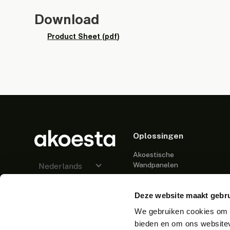
Download
Product Sheet (pdf)
Oplossingen
Akoestische
Wandpanelen
Nederlands
Akoestische
Plafondpanelen
Deze website maakt gebru
We gebruiken cookies om c
Akoestisch
Bureaupaneel
bieden en om ons websitev