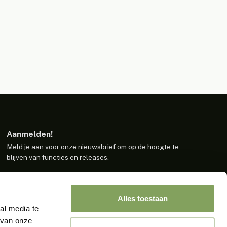
Aanmelden!
Meld je aan voor onze nieuwsbrief om op de hoogte te
blijven van functies en releases.
Aanmelden
Alles toestaan
al media te
Door op aanmelden te klikken bevestig je dat je akkoord
gaat met onze voorwaarden.
 van onze