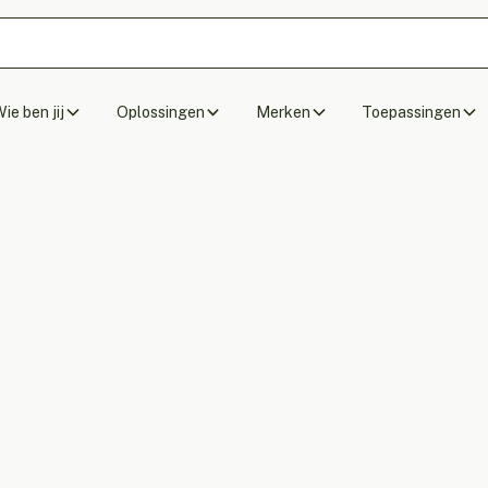
ie ben jij
Oplossingen
Merken
Toepassingen
Akoestische