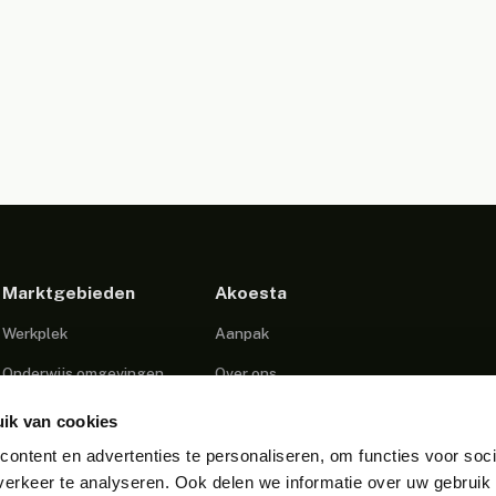
Marktgebieden
Akoesta
Werkplek
Aanpak
Onderwijs omgevingen
Over ons
Sporthal en Gymzaal
Blog
ik van cookies
Zorg
Projecten
ontent en advertenties te personaliseren, om functies voor soci
erkeer te analyseren. Ook delen we informatie over uw gebruik
Podcast Studio
Contact