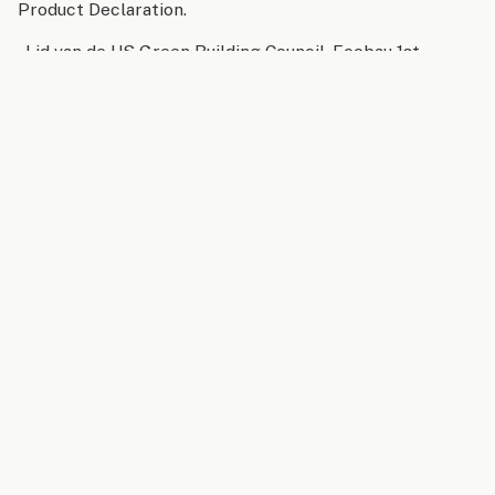
Product Declaration.
- Lid van de US Green Building Council, Ecobau 1st
Priority, Climate-KIC.
- VOS-emissies in overeenstemming met LEED EQ-
krediet (producten met een lage uitstoot).
- SCS gerecycled materiaal.
Nederlands
Oplossingen
Akoestische Wandpanelen