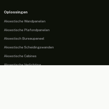
Oplossingen
Akoestische Wandpanelen
Akoestische Plafondpanelen
Akoestisch Bureaupaneel
Akoestische Scheidingswanden
Akoestische Cabines
Akoestische Verlichting
Akoestisch Meubilair
Marktgebieden
Werkplek
Onderwijs omgevingen