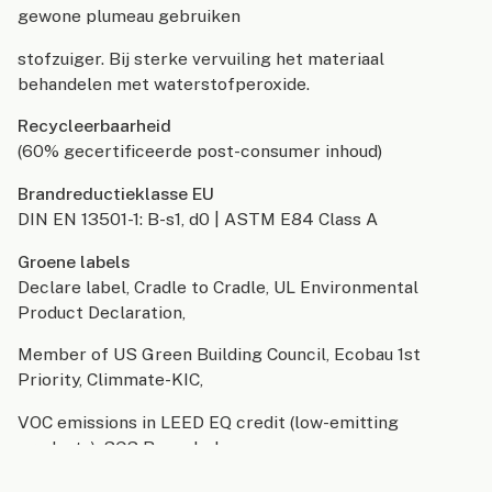
gewone plumeau gebruiken
stofzuiger. Bij sterke vervuiling het materiaal
behandelen met waterstofperoxide.
Recycleerbaarheid
(60% gecertificeerde post-consumer inhoud)
Brandreductieklasse EU
DIN EN 13501-1: B-s1, d0 | ASTM E84 Class A
Groene labels
Declare label, Cradle to Cradle, UL Environmental
Product Declaration,
Member of US Green Building Council, Ecobau 1st
Priority, Climmate-KIC,
VOC emissions in LEED EQ credit (low-emitting
products), SCS Recycled
Content