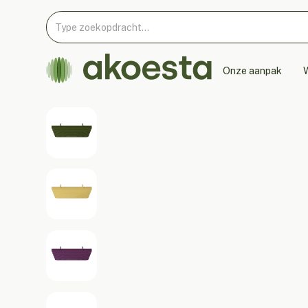
Onze aanpak
W