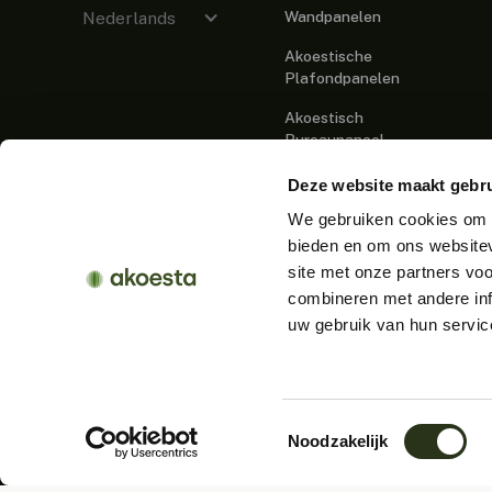
Wandpanelen
Nederlands
Akoestische
Plafondpanelen
Akoestisch
Bureaupaneel
Akoestische
Deze website maakt gebru
Scheidingswanden
We gebruiken cookies om c
Akoestische Cabines
bieden en om ons websitev
site met onze partners vo
Akoestische Verlichting
combineren met andere inf
Akoestisch Meubilair
uw gebruik van hun servic
© 2026 Akoesta.
All rights reserved.
Privacy statement
Toestemmingsselectie
Noodzakelijk