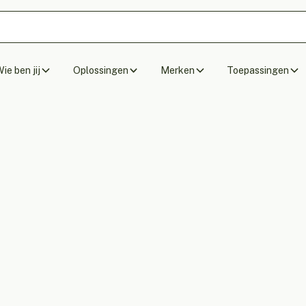
ie ben jij
Oplossingen
Merken
Toepassingen
Akoestische
Plafondpane