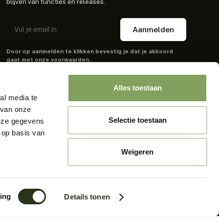
blijven van functies en releases.
Aanmelden
Door op aanmelden te klikken bevestig je dat je akkoord
gaat met onze voorwaarden.
Alles toestaan
al media te
 van onze
Selectie toestaan
deze gegevens
 op basis van
Weigeren
ing
Details tonen