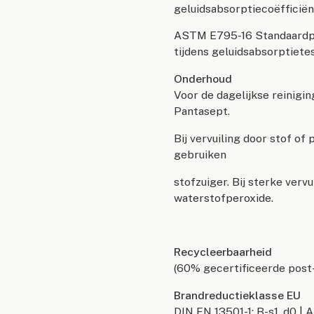
geluidsabsorptiecoëffici
ASTM E795-16 Standaardpr
tijdens geluidsabsorptiete
Onderhoud
Voor de dagelijkse reinigin
Pantasept.
Bij vervuiling door stof o
gebruiken
stofzuiger. Bij sterke verv
waterstofperoxide.
Recycleerbaarheid
(60% gecertificeerde post
Brandreductieklasse EU
DIN EN 13501-1: B-s1, d0 |