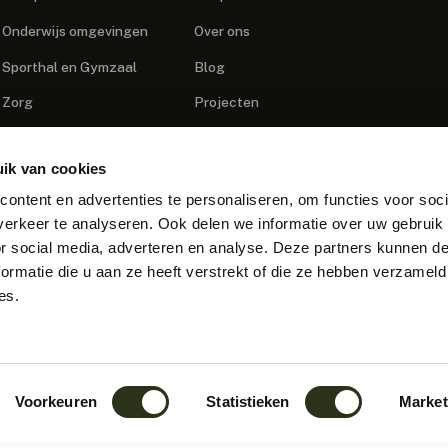
Onderwijs omgevingen
Over ons
Sporthal en Gymzaal
Blog
Zorg
Projecten
Podcast Studio
Contact
ik van cookies
Callcenters
ontent en advertenties te personaliseren, om functies voor soci
Openbare Ruimtes
erkeer te analyseren. Ook delen we informatie over uw gebruik
Industriële omgevingen
or social media, adverteren en analyse. Deze partners kunnen 
ormatie die u aan ze heeft verstrekt of die ze hebben verzameld
es.
Voorkeuren
Statistieken
Market