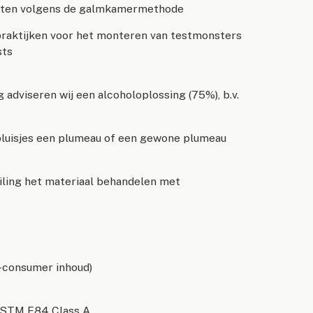
ënten volgens de galmkamermethode
aktijken voor het monteren van testmonsters
sts
g adviseren wij een alcoholoplossing (75%), b.v.
f pluisjes een plumeau of een gewone plumeau
uiling het materiaal behandelen met
-consumer inhoud)
 ASTM E84 Class A