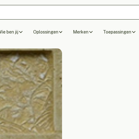
ie ben jij
Oplossingen
Merken
Toepassingen
Akoestische