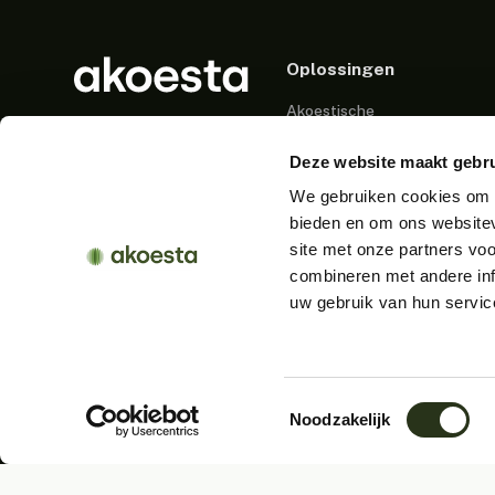
Oplossingen
Akoestische
Wandpanelen
Nederlands
Deze website maakt gebru
Akoestische
Plafondpanelen
We gebruiken cookies om c
bieden en om ons websitev
Akoestisch
site met onze partners vo
Bureaupaneel
combineren met andere inf
Akoestische
uw gebruik van hun servic
Scheidingswanden
Akoestische Cabines
Akoestische Verlichting
Toestemmingsselectie
Noodzakelijk
Akoestisch Meubilair