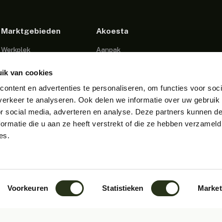
Marktgebieden
Akoesta
Werkplek
Aanpak
Onderwijs omgevingen
Over ons
ik van cookies
Sporthal en Gymzaal
Blog
ontent en advertenties te personaliseren, om functies voor soci
erkeer te analyseren. Ook delen we informatie over uw gebruik
Zorg
Projecten
or social media, adverteren en analyse. Deze partners kunnen 
Podcast Studio
Contact
ormatie die u aan ze heeft verstrekt of die ze hebben verzameld
es.
Callcenters
Openbare Ruimtes
Industriële omgevingen
Voorkeuren
Statistieken
Market