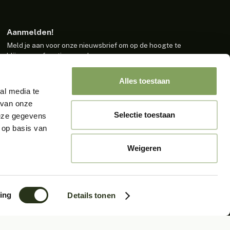
Aanmelden!
Meld je aan voor onze nieuwsbrief om op de hoogte te
blijven van functies en releases.
Alles toestaan
Aanmelden
al media te
 van onze
Door op aanmelden te klikken bevestig je dat je akkoord
Selectie toestaan
deze gegevens
gaat met onze voorwaarden.
 op basis van
Weigeren
ing
Details tonen