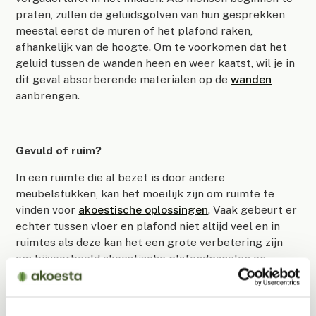
praten, zullen de geluidsgolven van hun gesprekken
meestal eerst de muren of het plafond raken,
afhankelijk van de hoogte. Om te voorkomen dat het
geluid tussen de wanden heen en weer kaatst, wil je in
dit geval absorberende materialen op de
wanden
aanbrengen.
Gevuld of ruim?
In een ruimte die al bezet is door andere
meubelstukken, kan het moeilijk zijn om ruimte te
vinden voor
akoestische oplossingen
. Vaak gebeurt er
echter tussen vloer en plafond niet altijd veel en in
ruimtes als deze kan het een grote verbetering zijn
om bijvoorbeeld akoestische plafondpanelen en
akoestische verlichting toe te passen. Wanneer je een
ruimere omgeving hebt, misschien nog niet ingericht,
heb je de kans om oplossingen te kiezen op basis van