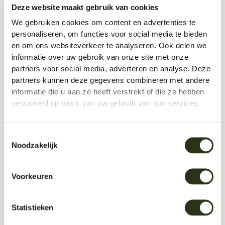
het type activiteit van de ruimte. Heroverweeg de
Deze website maakt gebruik van cookies
standaard vergaderopstelling en gebruik zachte
We gebruiken cookies om content en advertenties te
lounge-zitelementen of zet twee
privacy-cabines
bij
personaliseren, om functies voor social media te bieden
elkaar om gesprekken privé te houden. Houd er in het
en om ons websiteverkeer te analyseren. Ook delen we
algemeen rekening mee dat voor grotere en ruimere
informatie over uw gebruik van onze site met onze
omgevingen het geluid zich van nature beter zal
partners voor social media, adverteren en analyse. Deze
verspreiden omdat de afstand tot de harde
partners kunnen deze gegevens combineren met andere
oppervlakken groter is dan in een kleine kamer.
informatie die u aan ze heeft verstrekt of die ze hebben
verzameld op basis van uw gebruik van hun services.
Toestemmingsselectie
In het algemeen geldt dat hoe meer poreuze
Noodzakelijk
materialen je hebt in een ruimte, hoe minder
geluidsoverdracht er zal plaatsvinden. Om problemen
in verband met achtergrondgeluid te verhelpen zijn er
Voorkeuren
veel opties. Denk aan scheidingswanden, akoestische
panelen of geluidsabsorberende verlichting. En als je
Statistieken
zoek bent naar visuele of akoestische privacy zijn er
ook goede oplossingen te vinden. Kies voor