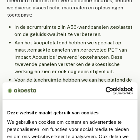
meerdere ruimtes met verschillende functies, hebben
we diverse akoestische materialen en oplossingen
toegepast:
In de scrumruimte zijn A56-wandpanelen geplaatst
om de geluidskwaliteit te verbeteren.
Aan het koepelplafond hebben we speciaal op
maat gemaakte panelen van gerecycled PET van
Impact Acoustics 'zwevend' opgehangen. Deze
zwevende panelen versterken de akoestische
werking en zien er ook nog eens stijlvol uit.
Voor de lunchruimte hebben we aan het plafond de
akoestische Ceiling Panels Circle van Impact
Acoustics gebruikt.
In de keuken zijn de basic A40-panelen aan het
plafond bevestigd.
Deze website maakt gebruik van cookies
In de opnamestudio hebben we een wand volledig
We gebruiken cookies om content en advertenties te
bedekt met een A56-wandpaneel en direct boven
personaliseren, om functies voor social media te bieden
de sprekers twee plafondpanelen geplaatst. De
en om ons websiteverkeer te analyseren. Ook delen we
wand is bekleed met een dubbel doek, zodat deze