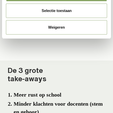
van Impact Acoustic, zoals Chatpods, plafondpanelen,
Selectie toestaan
verlichting, wandpanelen en akoestische
werkplekken.
Weigeren
De 3 grote
take-aways
Meer rust op school
Minder klachten voor docenten (stem
en gehoor)