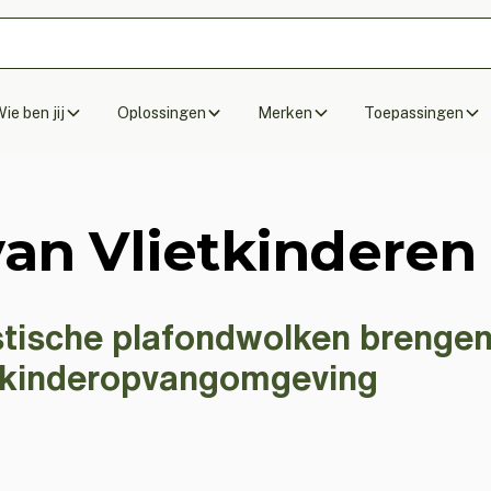
ie ben jij
Oplossingen
Merken
Toepassingen
van Vlietkinderen
ische plafondwolken brengen r
e kinderopvangomgeving