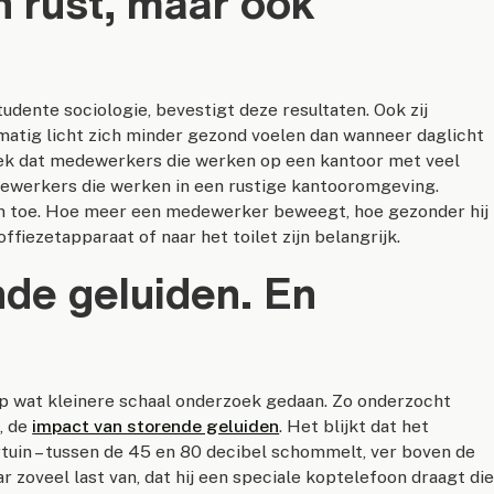
n rust, maar ook
ente sociologie, bevestigt deze resultaten. Ook zij
atig licht zich minder gezond voelen dan wanneer daglicht
rzoek dat medewerkers die werken op een kantoor met veel
dewerkers die werken in een rustige kantooromgeving.
n toe. Hoe meer een medewerker beweegt, hoe gezonder hij
offiezetapparaat of naar het toilet zijn belangrijk.
nde geluiden. En
p wat kleinere schaal onderzoek gedaan. Zo onderzocht
, de
impact van storende geluiden
. Het blijkt dat het
rtuin – tussen de 45 en 80 decibel schommelt, ver boven de
ar zoveel last van, dat hij een speciale koptelefoon draagt di