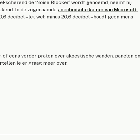
 gekscherend de ‘Noise Blocker’ wordt genoemd, neemt hij
kmakend. In de zogenaamde
anechoïsche kamer van Microsoft
,
0,6 decibel – let wel: minus 20,6 decibel – houdt geen mens
 of eens verder praten over akoestische wanden, panelen e
tellen je er graag meer over.