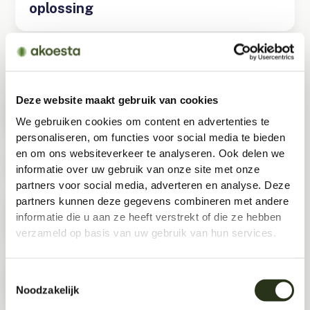
oplossing
Gerelateerde artikelen
Hoe ga je om met tinnitus op je werk?
Deze website maakt gebruik van cookies
– 4 tips
We gebruiken cookies om content en advertenties te
personaliseren, om functies voor social media te bieden
Omzet en akoestiek: De verrassende
en om ons websiteverkeer te analyseren. Ook delen we
link
informatie over uw gebruik van onze site met onze
partners voor social media, adverteren en analyse. Deze
Hoeveel akoestische panelen heb je
partners kunnen deze gegevens combineren met andere
nodig? 5 belangrijke factoren
informatie die u aan ze heeft verstrekt of die ze hebben
verzameld op basis van uw gebruik van hun services.
Gids voor akoestisch ontwerp 2026
Toestemmingsselectie
Noodzakelijk