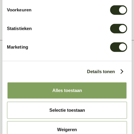
Deel dit bericht:
Voorkeuren
Statistieken
Marketing
Related posts
Details tonen
Bekijk deze artikelen...
Alles toestaan
Selectie toestaan
Weigeren