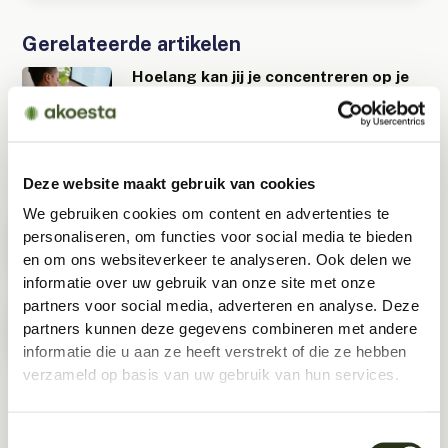
Gerelateerde artikelen
Hoelang kan jij je concentreren op je
werkplek?
Creëer ruimte voor geconcentreerd
werken in een druk kantoor
Deze website maakt gebruik van cookies
4 Praktische oplossingen om de
We gebruiken cookies om content en advertenties te
akoestiek in vergaderruimtes te
personaliseren, om functies voor social media te bieden
verbeteren
en om ons websiteverkeer te analyseren. Ook delen we
informatie over uw gebruik van onze site met onze
Geluidsabsorptie
partners voor social media, adverteren en analyse. Deze
partners kunnen deze gegevens combineren met andere
informatie die u aan ze heeft verstrekt of die ze hebben
verzameld op basis van uw gebruik van hun services.
Deel dit bericht:
Toestemmingsselectie